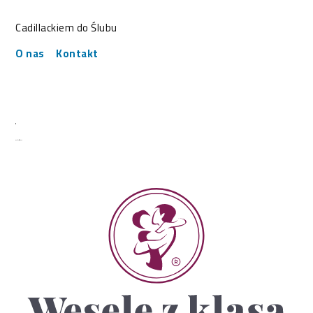
Cadillackiem do Ślubu
O nas
Kontakt
Weselezklasa-logo